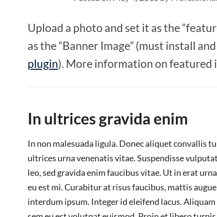
Upload a photo and set it as the “featur
as the “Banner Image” (must install and
plugin
). More information on featured
In ultrices gravida enim
In non malesuada ligula. Donec aliquet convallis tu
ultrices urna venenatis vitae. Suspendisse vulputat
leo, sed gravida enim faucibus vitae. Ut in erat urn
eu est mi. Curabitur at risus faucibus, mattis augue 
interdum ipsum. Integer id eleifend lacus. Aliqua
sem eu est volutpat euismod. Proin et libero turpis.