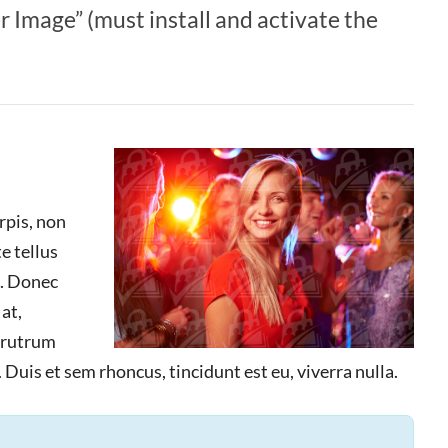
r Image” (must install and activate the
rpis, non
e tellus
a. Donec
at,
m rutrum
 Duis et sem rhoncus, tincidunt est eu, viverra nulla.