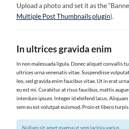
Upload a photo and set it as the “Banne
Multiple Post Thumbnails plugin
).
In ultrices gravida enim
In non malesuada ligula. Donec aliquet convallis tu
ultrices urna venenatis vitae. Suspendisse vulputat
leo, sed gravida enim faucibus vitae. Ut in erat urn
eu est mi. Curabitur at risus faucibus, mattis augue 
interdum ipsum. Integer id eleifend lacus. Aliqua
sem eu est volutpat euismod. Proin et libero turpis.
Nullam sit amet magna ut sem lacinia varius.