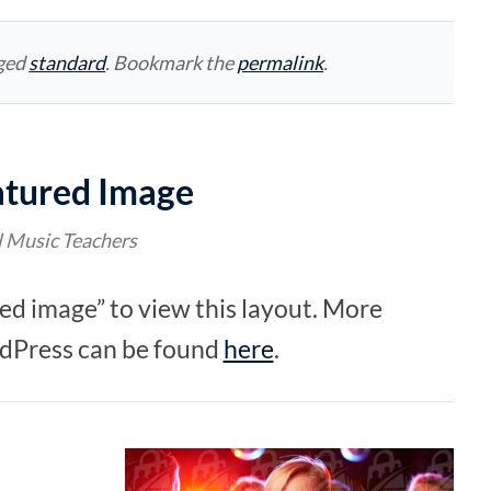
ged
standard
. Bookmark the
permalink
.
atured Image
l Music Teachers
red image” to view this layout. More
rdPress can be found
here
.