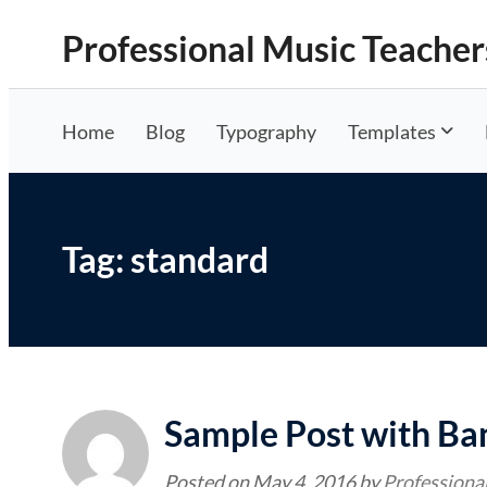
Skip
Professional Music Teacher
to
content
Home
Blog
Typography
Templates
Tag:
standard
Sample Post with Ba
Posted on
May 4, 2016
by
Professiona