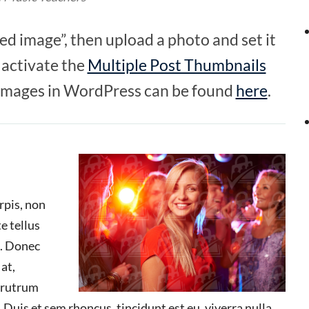
ed image”, then upload a photo and set it
 activate the
Multiple Post Thumbnails
 images in WordPress can be found
here
.
rpis, non
e tellus
a. Donec
at,
m rutrum
 Duis et sem rhoncus, tincidunt est eu, viverra nulla.