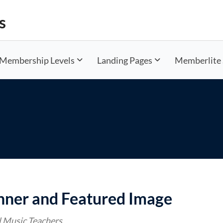
s
Membership Levels
Landing Pages
Memberlite 
nner and Featured Image
l Music Teachers